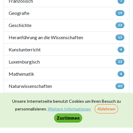
Französisch
7
Geografie
19
Geschichte
23
Heranführung an die Wissenschaften
15
Kunstunterricht
4
Luxemburgisch
23
Mathematik
4
Naturwissenschaften
40
Sportunterricht
1
Unsere Internetseite benutzt Cookies um ihren Besuch zu
personnalisieren.
Weitere Informationen
Ablehnen
Zusammenleben & Werte
16
Zustimmen