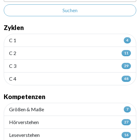
Suchen
Zyklen
C 1
4
C 2
11
C 3
29
C 4
48
Kompetenzen
Größen & Maße
7
Hörverstehen
27
Leseverstehen
16