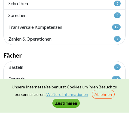
Schreiben
5
Sprechen
8
Transversale Kompetenzen
19
Zahlen & Operationen
7
Fächer
Basteln
9
Deutsch
21
Unsere Internetseite benutzt Cookies um ihren Besuch zu
Französisch
7
personnalisieren.
Weitere Informationen
Ablehnen
Geografie
19
Zustimmen
Geschichte
23
Heranführung an die Wissenschaften
15