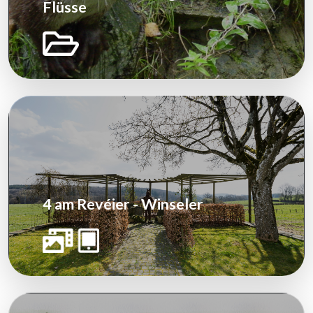
Flüsse
4 am Revéier - Winseler