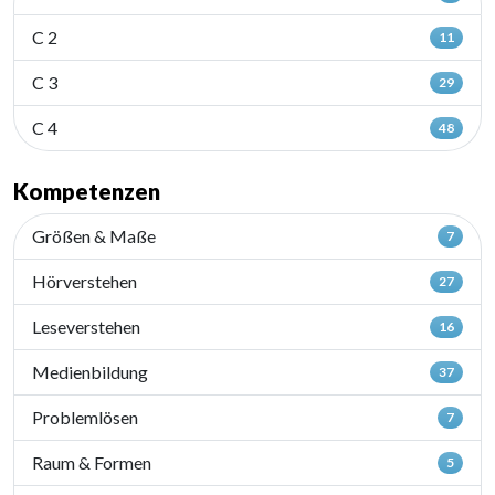
C 2
11
C 3
29
C 4
48
Kompetenzen
Größen & Maße
7
Hörverstehen
27
Leseverstehen
16
Medienbildung
37
Problemlösen
7
Raum & Formen
5