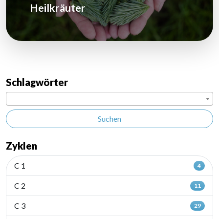
Heilkräuter
Schlagwörter
Suchen
Zyklen
C 1
4
C 2
11
C 3
29