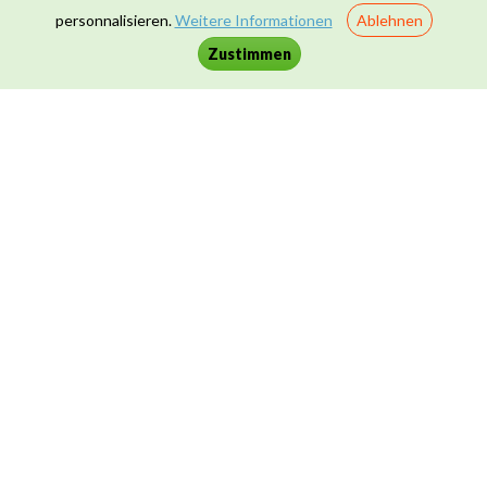
Mathematik
4
personnalisieren.
Weitere Informationen
Ablehnen
Zustimmen
Naturwissenschaften
40
Sportunterricht
1
Zusammenleben & Werte
16
Kontakt
|
Datenschutz