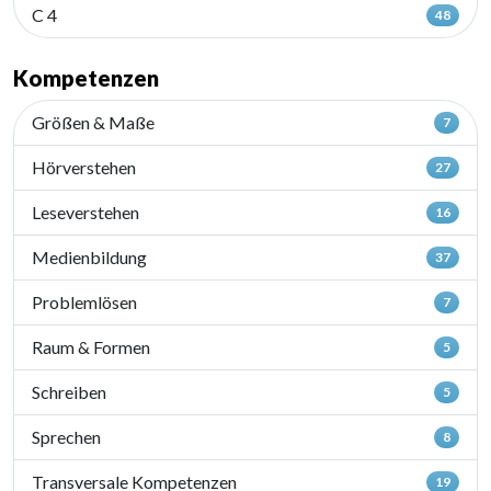
C 4
48
Kompetenzen
Größen & Maße
7
Hörverstehen
27
Leseverstehen
16
Medienbildung
37
Problemlösen
7
Raum & Formen
5
Schreiben
5
Sprechen
8
Transversale Kompetenzen
19