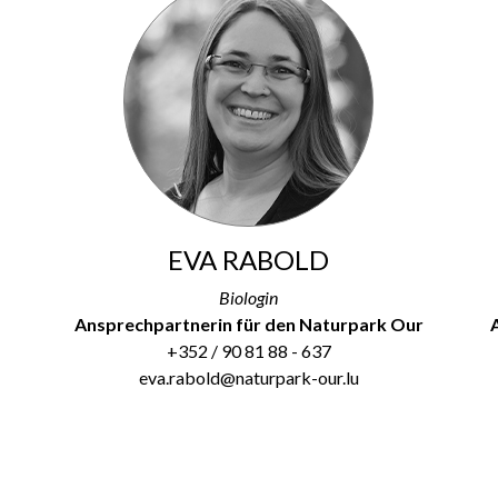
EVA RABOLD
Biologin
Ansprechpartnerin für den Naturpark Our
+352 / 90 81 88 - 637
eva.rabold@naturpark-our.lu