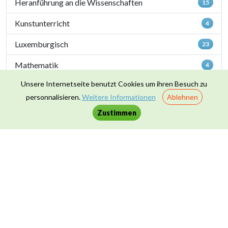
Heranführung an die Wissenschaften
15
Kunstunterricht
4
Luxemburgisch
23
Mathematik
4
Unsere Internetseite benutzt Cookies um ihren Besuch zu
Naturwissenschaften
40
personnalisieren.
Weitere Informationen
Ablehnen
Sportunterricht
1
Zustimmen
Zusammenleben & Werte
16
Kontakt
|
Datenschutz