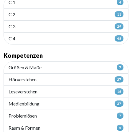
C 1
4
C 2
11
C 3
29
C 4
48
Kompetenzen
Größen & Maße
7
Hörverstehen
27
Leseverstehen
16
Medienbildung
37
Problemlösen
7
Raum & Formen
5