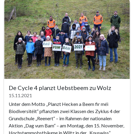
De Cycle 4 planzt Uebstbeem zu Wolz
15.11.2021
Unter dem Motto „Planzt Hecken a Beem fir méi
Biodiversitéit“ pflanzten zwei Klassen des Zyklus 4 der
Grundschule „Reenert“ – im Rahmen der nationalen
Aktion „Dag vum Bam“ – am Montag, den 15. November,
Hochstammobstbäume in Wiltz in der „Kouswiss“.