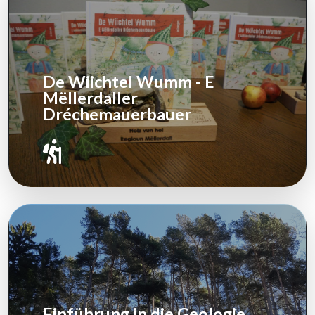
De Wiichtel Wumm - E
Mëllerdaller
Dréchemauerbauer
Einführung in die Geologie