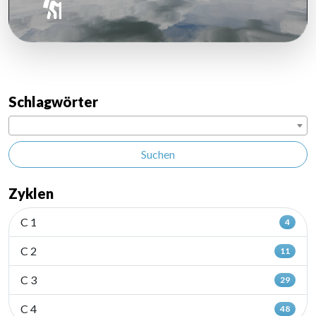
Schlagwörter
Suchen
Zyklen
C 1
4
C 2
11
C 3
29
C 4
48