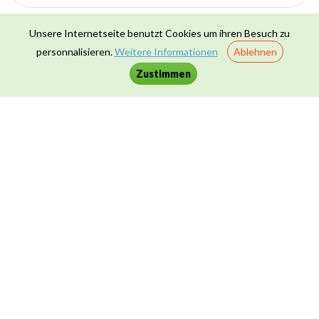
Kompetenzen
Unsere Internetseite benutzt Cookies um ihren Besuch zu
personnalisieren.
Weitere Informationen
Ablehnen
Größen & Maße
7
Zustimmen
Hörverstehen
27
Leseverstehen
16
Medienbildung
37
Problemlösen
7
Raum & Formen
5
Schreiben
5
Sprechen
8
Transversale Kompetenzen
19